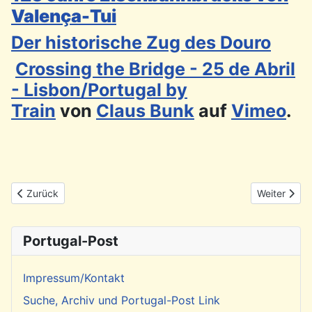
Valença-Tui
Der historische Zug des Douro
Crossing the Bridge - 25 de Abril
- Lisbon/Portugal by
Train
von
Claus Bunk
auf
Vimeo
.
Vorheriger Beitrag: Kanu-Touren in Portugal
Nächster Be
Zurück
Weiter
Portugal-Post
Impressum/Kontakt
Suche, Archiv und Portugal-Post Link