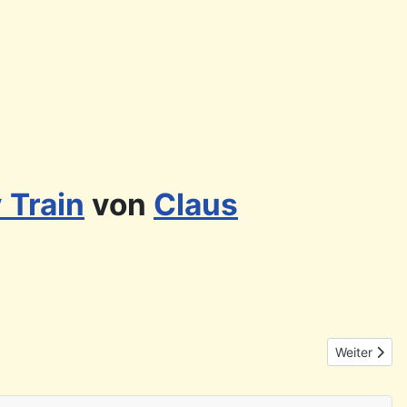
 Train
von
Claus
Nächster Be
Weiter