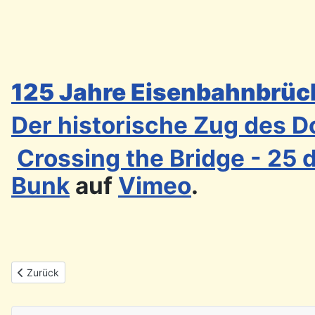
125 Jahre Eisenbahnbrüc
Der historische Zug des D
Crossing the Bridge - 25 d
Bunk
auf
Vimeo
.
Vorheriger Beitrag: Kanu-Touren in Portugal
Zurück