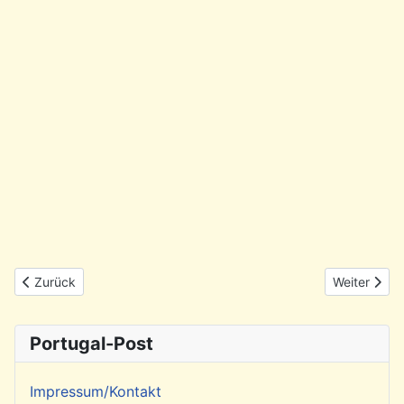
Vorheriger Beitrag: 40 Jahre ABLA Lissabon - wir gratulieren
Nächster Bei
Zurück
Weiter
Portugal-Post
Impressum/Kontakt