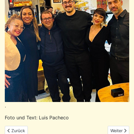
.
Foto und Text: Luis Pacheco
Vorheriger Beitrag: Rückblick: Feier zum 25. April in Hamburg-H
Nächster Be
Zurück
Weiter