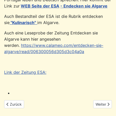
Link zur
WEB Seite der ESA
- Endecken sie Algarve
Auch Bestandteil der ESA ist die Rubrik entdecken
sie
"Kulinarisch"
im Algarve.
Auch eine Leseprobe der Zeitung Entdecken sie
Algarve kann hier angesehen
werden.
https://www.calameo.com/entdecken-sie-
algarve/read/006300056d305d3c04a0a
Link der Zeitung ESA:
Vorheriger Beitrag: Deutscher Verein Lissabon (DVL) - PHG Partn
Nächster Bei
Zurück
Weiter