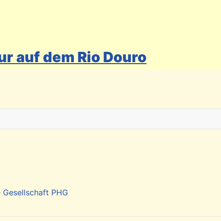
ur auf dem Rio Douro
 auf die Kapverden beachten
e Gesellschaft PHG