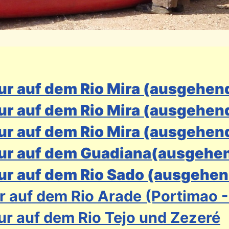
our auf dem Rio Mira (ausgehen
ur auf dem Rio Mira (ausgehend
ur auf dem Rio Mira (ausgehen
our auf dem Guadiana(ausgehe
ur auf dem Rio Sado (ausgehen
r auf dem Rio Arade (Portimao -
ur auf dem Rio Tejo und Zezeré